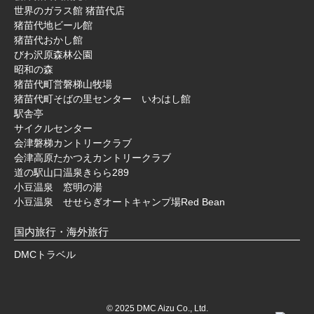
世界のガラス館 猪苗代店
猪苗代地ビール館
猪苗代おかし館
びわ沢原森林公園
昭和の森
猪苗代町営磐梯山牧場
猪苗代町そばの里センター いわはし館
駅舎亭
サイクルセンター
会津磐梯カントリークラブ
会津高原たかつえカントリークラブ
道の駅山口温泉きらら289
小豆温泉 窓明の湯
小豆温泉 せせらぎオートキャンプ場Red Bean
国内旅行・海外旅行
DMCトラベル
© 2025 DMC Aizu Co., Ltd.